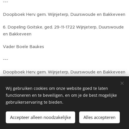
---
Doopboek Herv. gem. Wijnjeterp, Duurswoude en Bakkeveen
6. Dopeling Goitske, ged. 29-11-1722 Wijnjeterp, Duurswoude
en Bakkeveen
Vader Boele Baukes
---
Doopboek Herv. gem. Wijnjeterp, Duurswoude en Bakkeveen
7. Dopeling Goojtske, ged. 04-01-1728 Wijnjeterp,
Wij gebruiken cookies om onze website goed te laten
Duurswoude en Bakkeveen
functioneren en te beveiligen, en om je de best mogelijke
gebruikerservaring te bieden.
Vader Boele Baukes
---
Accepteer alleen noodzakelijke
Alles accepteren
Begin
Maak een gratis website.