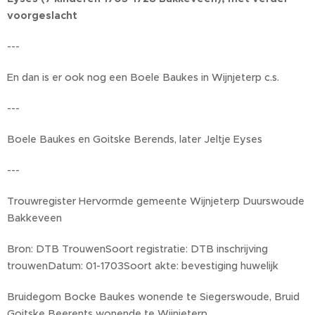
voorgeslacht
---
En dan is er ook nog een Boele Baukes in Wijnjeterp c.s.
---
Boele Baukes en Goitske Berends, later Jeltje Eyses
---
Trouwregister Hervormde gemeente Wijnjeterp Duurswoude
Bakkeveen
Bron: DTB TrouwenSoort registratie: DTB inschrijving
trouwenDatum: 01-1703Soort akte: bevestiging huwelijk
Bruidegom Bocke Baukes wonende te Siegerswoude, Bruid
Goitske Beerents wonende te Wijnjeterp