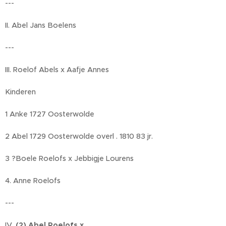
---
II. Abel Jans Boelens
---
III. Roelof Abels x Aafje Annes
Kinderen
1 Anke 1727 Oosterwolde
2 Abel 1729 Oosterwolde overl . 1810 83 jr.
3 ?Boele Roelofs x Jebbigje Lourens
4. Anne Roelofs
---
IV.
(2) Abel Roelofs x